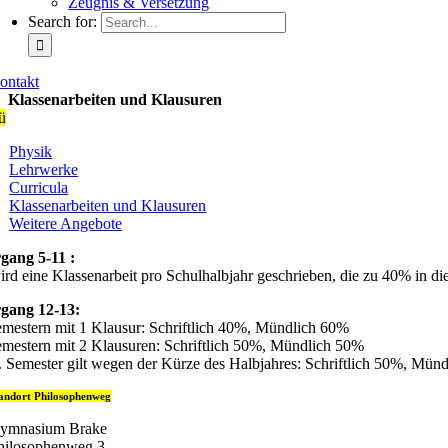
Zeugnis & Versetzung
Search for:
ontakt
Klassenarbeiten und Klausuren
ü
Physik
Lehrwerke
Curricula
Klassenarbeiten und Klausuren
Weitere Angebote
gang 5-11 :
ird eine Klassenarbeit pro Schulhalbjahr geschrieben, die zu 40% in d
gang 12-13:
emestern mit 1 Klausur: Schriftlich 40%, Mündlich 60%
emestern mit 2 Klausuren: Schriftlich 50%, Mündlich 50%
. Semester gilt wegen der Kürze des Halbjahres: Schriftlich 50%, Mün
andort Philosophenweg
ymnasium Brake
hilosophenweg 3