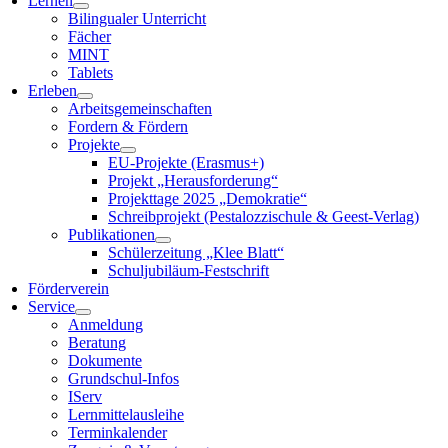
Lernen
Bilingualer Unterricht
Fächer
MINT
Tablets
Erleben
Arbeitsgemeinschaften
Fordern & Fördern
Projekte
EU-Projekte (Erasmus+)
Projekt „Herausforderung“
Projekttage 2025 „Demokratie“
Schreibprojekt (Pestalozzischule & Geest-Verlag)
Publikationen
Schülerzeitung „Klee Blatt“
Schuljubiläum-Festschrift
Förderverein
Service
Anmeldung
Beratung
Dokumente
Grundschul-Infos
IServ
Lernmittelausleihe
Terminkalender