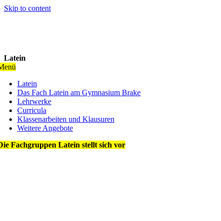
Skip to content
Latein
Menü
Latein
Das Fach Latein am Gymnasium Brake
Lehrwerke
Curricula
Klassenarbeiten und Klausuren
Weitere Angebote
Die Fachgruppen Latein stellt sich vor