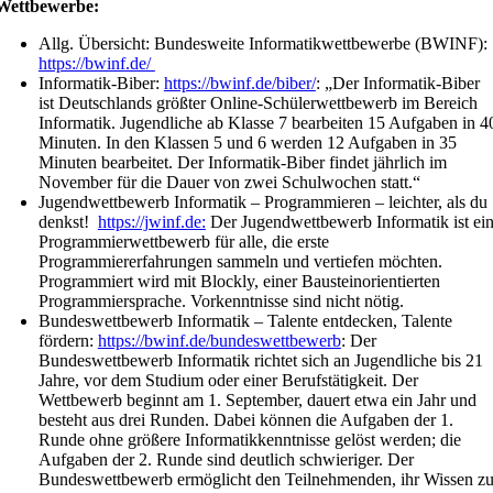
Wettbewerbe:
Allg. Übersicht: Bundesweite Informatikwettbewerbe (BWINF):
https://bwinf.de/
Informatik-Biber:
https://bwinf.de/biber/
: „Der Informatik-Biber
ist Deutschlands größter Online-Schülerwettbewerb im Bereich
Informatik. Jugendliche ab Klasse 7 bearbeiten 15 Aufgaben in 4
Minuten. In den Klassen 5 und 6 werden 12 Aufgaben in 35
Minuten bearbeitet. Der Informatik-Biber findet jährlich im
November für die Dauer von zwei Schulwochen statt.“
Jugendwettbewerb Informatik – Programmieren – leichter, als du
denkst!
https://jwinf.de:
Der Jugendwettbewerb Informatik ist ei
Programmierwettbewerb für alle, die erste
Programmiererfahrungen sammeln und vertiefen möchten.
Programmiert wird mit Blockly, einer Bausteinorientierten
Programmiersprache. Vorkenntnisse sind nicht nötig.
Bundeswettbewerb Informatik – Talente entdecken, Talente
fördern:
https://bwinf.de/bundeswettbewerb
: Der
Bundeswettbewerb Informatik richtet sich an Jugendliche bis 21
Jahre, vor dem Studium oder einer Berufstätigkeit. Der
Wettbewerb beginnt am 1. September, dauert etwa ein Jahr und
besteht aus drei Runden. Dabei können die Aufgaben der 1.
Runde ohne größere Informatikkenntnisse gelöst werden; die
Aufgaben der 2. Runde sind deutlich schwieriger. Der
Bundeswettbewerb ermöglicht den Teilnehmenden, ihr Wissen z