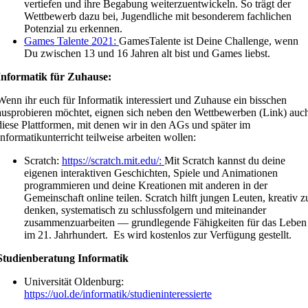
vertiefen und ihre Begabung weiterzuentwickeln. So trägt der
Wettbewerb dazu bei, Jugendliche mit besonderem fachlichen
Potenzial zu erkennen.
Games Talente 2021:
GamesTalente ist Deine Challenge, wenn
Du zwischen 13 und 16 Jahren alt bist und Games liebst.
Informatik für Zuhause:
Wenn ihr euch für Informatik interessiert und Zuhause ein bisschen
ausprobieren möchtet, eignen sich neben den Wettbewerben (Link) auc
diese Plattformen, mit denen wir in den AGs und später im
Informatikunterricht teilweise arbeiten wollen:
Scratch:
https://scratch.mit.edu/:
Mit Scratch kannst du deine
eigenen interaktiven Geschichten, Spiele und Animationen
programmieren und deine Kreationen mit anderen in der
Gemeinschaft online teilen. Scratch hilft jungen Leuten, kreativ z
denken, systematisch zu schlussfolgern und miteinander
zusammenzuarbeiten — grundlegende Fähigkeiten für das Leben
im 21. Jahrhundert. Es wird kostenlos zur Verfügung gestellt.
Studienberatung Informatik
Universität Oldenburg:
https://uol.de/informatik/studieninteressierte