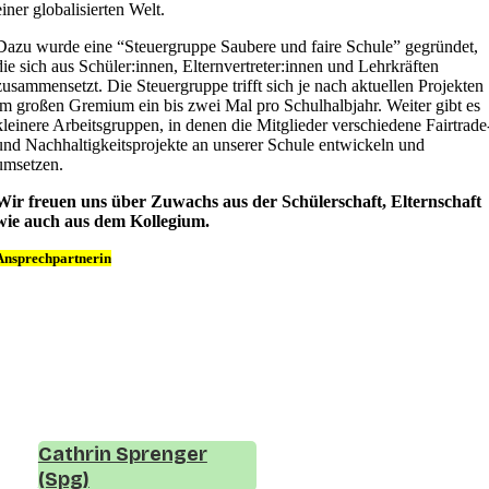
einer globalisierten Welt.
Dazu wurde eine “Steuergruppe Saubere und faire Schule” gegründet,
die sich aus Schüler:innen, Elternvertreter:innen und Lehrkräften
zusammensetzt. Die Steuergruppe trifft sich je nach aktuellen Projekten
im großen Gremium ein bis zwei Mal pro Schulhalbjahr. Weiter gibt es
kleinere Arbeitsgruppen, in denen die Mitglieder verschiedene Fairtrade
und Nachhaltigkeitsprojekte an unserer Schule entwickeln und
umsetzen.
Wir freuen uns über Zuwachs aus der Schülerschaft, Elternschaft
wie auch aus dem Kollegium.
Ansprechpartnerin
Cathrin Sprenger
(Spg)