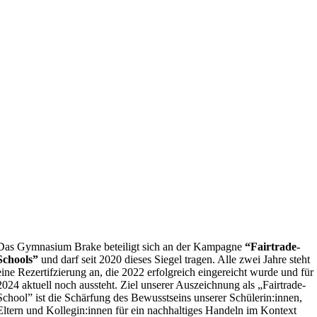
Das Gymnasium Brake beteiligt sich an der Kampagne
“Fairtrade-
Schools”
und darf seit 2020 dieses Siegel tragen. Alle zwei Jahre steht
eine Rezertifzierung an, die 2022 erfolgreich eingereicht wurde und für
2024 aktuell noch aussteht. Ziel unserer Auszeichnung als „Fairtrade-
School” ist die Schärfung des Bewusstseins unserer Schülerin:innen,
Eltern und Kollegin:innen für ein nachhaltiges Handeln im Kontext