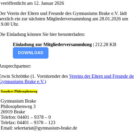
veröffentlicht am 12. Januar 2026
Der Verein der Eltern und Freunde des Gymnasiums Brake e.V. lädt
herzlich ein zur nächsten Mitgliederversammlung am 28.01.2026 um
19.00 Uhr.
Die Einladung können Sie hier herunterladen:
Einladung zur Mitgliederversammlung
| 212.28 KB
DOWNLOAD
Ansprechpartner:
Erwin Schröttke (1. Vorsitzender des
Vereins der Eltern und Freunde de
Gymnasiums Brake e.V.)
Standort Philosophenweg
Gymnasium Brake
Philosophenweg 3
26919 Brake
Telefon: 04401 – 9378 – 0
Telefax: 04401 – 9378 – 123
Email: sekretariat@gymnasium-brake.de