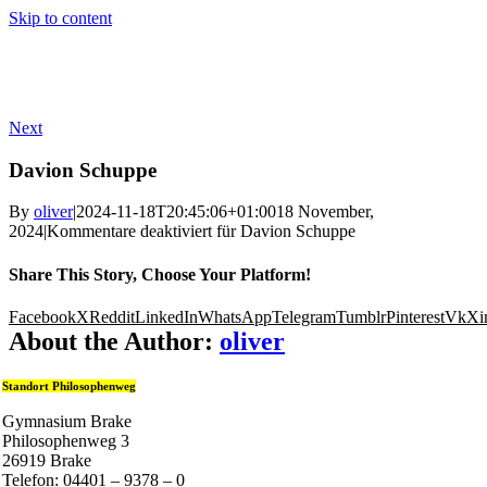
Skip to content
Next
Davion Schuppe
By
oliver
|
2024-11-18T20:45:06+01:00
18 November,
2024
|
Kommentare deaktiviert
für Davion Schuppe
Share This Story, Choose Your Platform!
Facebook
X
Reddit
LinkedIn
WhatsApp
Telegram
Tumblr
Pinterest
Vk
Xi
About the Author:
oliver
Standort Philosophenweg
Gymnasium Brake
Philosophenweg 3
26919 Brake
Telefon: 04401 – 9378 – 0