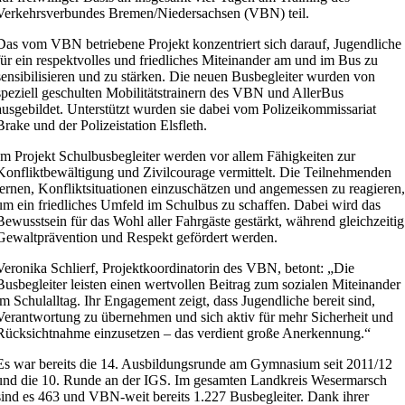
Verkehrsverbundes Bremen/Niedersachsen (VBN) teil.
Das vom VBN betriebene Projekt konzentriert sich darauf, Jugendliche
für ein respektvolles und friedliches Miteinander am und im Bus zu
sensibilisieren und zu stärken. Die neuen Busbegleiter wurden von
speziell geschulten Mobilitätstrainern des VBN und AllerBus
ausgebildet. Unterstützt wurden sie dabei vom Polizeikommissariat
Brake und der Polizeistation Elsfleth.
Im Projekt Schulbusbegleiter werden vor allem Fähigkeiten zur
Konfliktbewältigung und Zivilcourage vermittelt. Die Teilnehmenden
lernen, Konfliktsituationen einzuschätzen und angemessen zu reagieren,
um ein friedliches Umfeld im Schulbus zu schaffen. Dabei wird das
Bewusstsein für das Wohl aller Fahrgäste gestärkt, während gleichzeitig
Gewaltprävention und Respekt gefördert werden.
Veronika Schlierf, Projektkoordinatorin des VBN, betont: „Die
Busbegleiter leisten einen wertvollen Beitrag zum sozialen Miteinander
im Schulalltag. Ihr Engagement zeigt, dass Jugendliche bereit sind,
Verantwortung zu übernehmen und sich aktiv für mehr Sicherheit und
Rücksichtnahme einzusetzen – das verdient große Anerkennung.“
Es war bereits die 14. Ausbildungsrunde am Gymnasium seit 2011/12
und die 10. Runde an der IGS. Im gesamten Landkreis Wesermarsch
sind es 463 und VBN-weit bereits 1.227 Busbegleiter. Dank ihrer