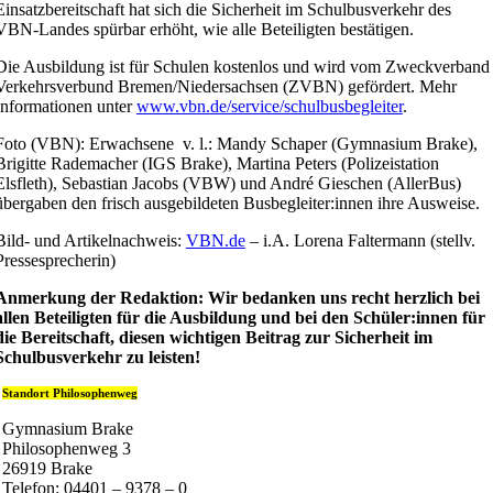
Einsatzbereitschaft hat sich die Sicherheit im Schulbusverkehr des
VBN-Landes spürbar erhöht, wie alle Beteiligten bestätigen.
Die Ausbildung ist für Schulen kostenlos und wird vom Zweckverband
Verkehrsverbund Bremen/Niedersachsen (ZVBN) gefördert. Mehr
Informationen unter
www.vbn.de/service/schulbusbegleiter
.
Foto (VBN): Erwachsene v. l.: Mandy Schaper (Gymnasium Brake),
Brigitte Rademacher (IGS Brake), Martina Peters (Polizeistation
Elsfleth), Sebastian Jacobs (VBW) und André Gieschen (AllerBus)
übergaben den frisch ausgebildeten Busbegleiter:innen ihre Ausweise.
Bild- und Artikelnachweis:
VBN.de
– i.A. Lorena Faltermann (stellv.
Pressesprecherin)
Anmerkung der Redaktion: Wir bedanken uns recht herzlich bei
allen Beteiligten für die Ausbildung und bei den Schüler:innen für
die Bereitschaft, diesen wichtigen Beitrag zur Sicherheit im
Schulbusverkehr zu leisten!
Standort Philosophenweg
Gymnasium Brake
Philosophenweg 3
26919 Brake
Telefon: 04401 – 9378 – 0