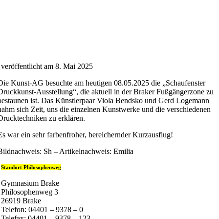
veröffentlicht am 8. Mai 2025
Die Kunst-AG besuchte am heutigen 08.05.2025 die „Schaufenster
Druckkunst-Ausstellung“, die aktuell in der Braker Fußgängerzone zu
bestaunen ist. Das Künstlerpaar Viola Bendsko und Gerd Logemann
nahm sich Zeit, uns die einzelnen Kunstwerke und die verschiedenen
Drucktechniken zu erklären.
Es war ein sehr farbenfroher, bereichernder Kurzausflug!
Bildnachweis: Sh – Artikelnachweis: Emilia
Standort Philosophenweg
Gymnasium Brake
Philosophenweg 3
26919 Brake
Telefon: 04401 – 9378 – 0
Telefax: 04401 – 9378 – 123