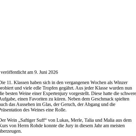
veröffentlicht am 9. Juni 2026
Die 11. Klassen haben sich in den vergangenen Wochen als Winzer
probiert und viele edle Tropfen gegährt. Aus jeder Klasse wurden nun
die besten Weine einer Expertenjury vorgestellt. Diese hatte die schwer
Aufgabe, einen Favoriten zu küren. Neben dem Geschmack spielten
auch das Aussehen im Glas, der Geruch, der Abgang und die
Präsentation des Weines eine Rolle.
Der Wein „Saftiger Suff“ von Lukas, Merle, Talia und Malia aus dem
Kurs von Herrn Rohde konnte die Jury in diesem Jahr am meisten
überzeugen.