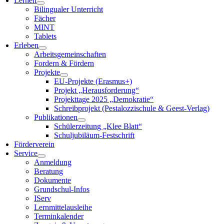
Lernen
Bilingualer Unterricht
Fächer
MINT
Tablets
Erleben
Arbeitsgemeinschaften
Fordern & Fördern
Projekte
EU-Projekte (Erasmus+)
Projekt „Herausforderung“
Projekttage 2025 „Demokratie“
Schreibprojekt (Pestalozzischule & Geest-Verlag)
Publikationen
Schülerzeitung „Klee Blatt“
Schuljubiläum-Festschrift
Förderverein
Service
Anmeldung
Beratung
Dokumente
Grundschul-Infos
IServ
Lernmittelausleihe
Terminkalender