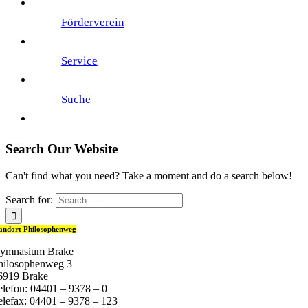
Förderverein
Service
Suche
Search Our Website
Can't find what you need? Take a moment and do a search below!
Search for:
andort Philosophenweg
ymnasium Brake
hilosophenweg 3
6919 Brake
elefon: 04401 – 9378 – 0
elefax: 04401 – 9378 – 123