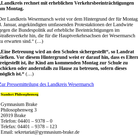
„Landkreis rechnet mit erheblichen Verkehrsbeeinträchtigungen
am Montag.
Der Landkreis Wesermarsch weist vor dem Hintergrund der für Montag
8. Januar, angekündigten umfassenden Protestaktionen der Landwirte
gegen die Bundespolitik auf erhebliche Beeinträchtigungen im
Straßenverkehr hin, die für die Hauptverkehrsachsen der Wesermarsch
zu erwarten sind.“ (…)
„Eine Betreuung wird an den Schulen sichergestellt“, so Landrat
Siefken. Vor diesem Hintergrund weist er darauf hin, dass es Elter
freigestellt ist, ihr Kind am kommenden Montag zur Schule zu
schicken oder andernfalls zu Hause zu betreuen, sofern dieses
möglich ist.“
(…)
Zur Pressemitteilung des Landkreis Wesermarsch
Standort Philosophenweg
Gymnasium Brake
Philosophenweg 3
26919 Brake
Telefon: 04401 – 9378 – 0
Telefax: 04401 – 9378 – 123
Email: sekretariat@gymnasium-brake.de