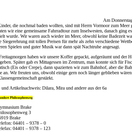
Am Donnerstag 
Kinder, die nochmal baden wollten, sind mit Herrn Vormoor zum Meer g
ten wir eine gemeinsame Fahrradtour zum Inselwesten, danach ging es w
ielt wurde. Wir waren auch wieder im Meer, obwohl keine Badezeit war
e Siegerehrung mit tollen Preisen für mehr als zehn verschiedene Wet
eren Spielen und guter Musik war dann spät Nachtruhe angesagt.
reitagmorgen haben wir unsere Koffer gepackt, aufgeräumt und der H
geben. Später gab es Mittagessen im Zentrum, man konnte sich für Fis
tisch (Eis oder Crepe), dann spazierten wir zum Bahnhof, aber die B
e an. Wir freuten uns, obwohl einige gern noch länger geblieben wären. D
Klassengemeinschaft gestärkt.
- und Artikelnachweis: Dilara, Mira und andere aus der 6a
andort Philosophenweg
ymnasium Brake
hilosophenweg 3
6919 Brake
elefon: 04401 – 9378 – 0
elefax: 04401 – 9378 – 123