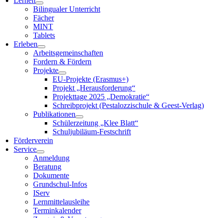
Lernen
Bilingualer Unterricht
Fächer
MINT
Tablets
Erleben
Arbeitsgemeinschaften
Fordern & Fördern
Projekte
EU-Projekte (Erasmus+)
Projekt „Herausforderung“
Projekttage 2025 „Demokratie“
Schreibprojekt (Pestalozzischule & Geest-Verlag)
Publikationen
Schülerzeitung „Klee Blatt“
Schuljubiläum-Festschrift
Förderverein
Service
Anmeldung
Beratung
Dokumente
Grundschul-Infos
IServ
Lernmittelausleihe
Terminkalender