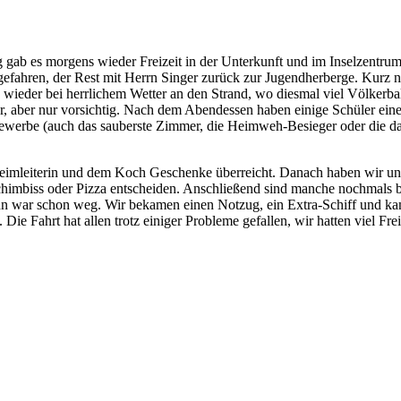
gab es morgens wieder Freizeit in der Unterkunft und im Inselzentrum
efahren, der Rest mit Herrn Singer zurück zur Jugendherberge. Kurz 
ieder bei herrlichem Wetter an den Strand, wo diesmal viel Völkerball
, aber nur vorsichtig. Nach dem Abendessen haben einige Schüler eine
tbewerbe (auch das sauberste Zimmer, die Heimweh-Besieger oder die 
eimleiterin und dem Koch Geschenke überreicht. Danach haben wir un
chimbiss oder Pizza entscheiden. Anschließend sind manche nochmals 
ahn war schon weg. Wir bekamen einen Notzug, ein Extra-Schiff und ka
ie Fahrt hat allen trotz einiger Probleme gefallen, wir hatten viel Fre