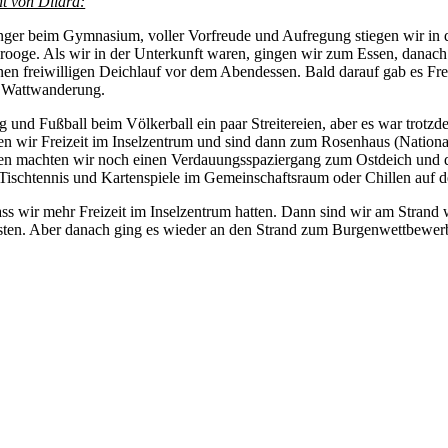
ht von Dilara:
inger beim Gymnasium, voller Vorfreude und Aufregung stiegen wir in 
ooge. Als wir in der Unterkunft waren, gingen wir zum Essen, danach 
en freiwilligen Deichlauf vor dem Abendessen. Bald darauf gab es Fr
e Wattwanderung.
und Fußball beim Völkerball ein paar Streitereien, aber es war trotzde
tten wir Freizeit im Inselzentrum und sind dann zum Rosenhaus (Natio
en machten wir noch einen Verdauungsspaziergang zum Ostdeich und d
ischtennis und Kartenspiele im Gemeinschaftsraum oder Chillen auf d
ass wir mehr Freizeit im Inselzentrum hatten. Dann sind wir am Stran
kmussten. Aber danach ging es wieder an den Strand zum Burgenwettbew