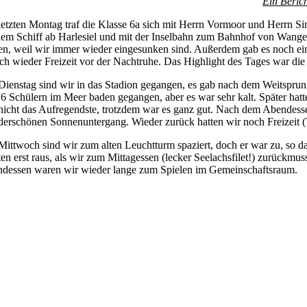
Ein Beric
etzten Montag traf die Klasse 6a sich mit Herrn Vormoor und Herrn S
dem Schiff ab Harlesiel und mit der Inselbahn zum Bahnhof von Wanger
en, weil wir immer wieder eingesunken sind. Außerdem gab es noch ein
ch wieder Freizeit vor der Nachtruhe. Das Highlight des Tages war di
ienstag sind wir in das Stadion gegangen, es gab nach dem Weitsprung 
16 Schülern im Meer baden gegangen, aber es war sehr kalt. Später ha
nicht das Aufregendste, trotzdem war es ganz gut. Nach dem Abendess
erschönen Sonnenuntergang. Wieder zurück hatten wir noch Freizeit (T
ittwoch sind wir zum alten Leuchtturm spaziert, doch er war zu, so d
ten erst raus, als wir zum Mittagessen (lecker Seelachsfilet!) zurüc
dessen waren wir wieder lange zum Spielen im Gemeinschaftsraum.