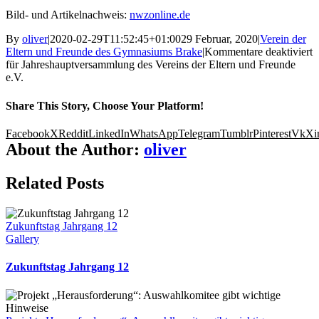
Bild- und Artikelnachweis:
nwzonline.de
By
oliver
|
2020-02-29T11:52:45+01:00
29 Februar, 2020
|
Verein der
Eltern und Freunde des Gymnasiums Brake
|
Kommentare deaktiviert
für Jahreshauptversammlung des Vereins der Eltern und Freunde
e.V.
Share This Story, Choose Your Platform!
Facebook
X
Reddit
LinkedIn
WhatsApp
Telegram
Tumblr
Pinterest
Vk
Xi
About the Author:
oliver
Related Posts
Zukunftstag Jahrgang 12
Gallery
Zukunftstag Jahrgang 12