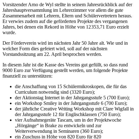
Vorsitzender Arno de Wyl stellte in seinem Jahresrückblick auf der
Jahreshauptversammlung im Lehrerzimmer vor allem die gute
Zusammenarbeit mit Lehrern, Eltern und Schülervertretern heraus.
Er verwies zudem auf die geförderten Projekte des vergangenen
Jahres, bei denen ein Rekord in Höhe von 12 353,71 Euro erzielt
wurde.
Der Förderverein wird im nächsten Jahr 50 Jahre alt. Wie und in
welcher Form dies gefeiert wird, soll auf der nächsten
Vorstandssitzung am 22. April besprochen werden.
In diesem Jahr ist die Kasse des Vereins gut gefüllt, so dass rund
9000 Euro zur Verfügung gestellt werden, um folgende Projekte
finanziell zu unterstützen:
die Anschaffung von 15 Schülermikroskopen, die für das
Curriculum notwendig sind (3320 Euro);
der Aktionstag Internet in der Jahrgangsstufe 5 (700 Euro);
ein Workshop Smiley in der Jahrgangsstufe 6 (700 Euro);
der jährliche Creative Writing Workshop mit Clare Wigfall in
der Jahrgangsstufe 12 für Englischklassen (750 Euro);
vier Aufnahmegeräte Tascam, um in der Projektwoche
„Hörgänge“ in Brake zu entwickeln und zur
Weiterverwendung in Seminaren (360 Euro);
ein Zuschuss in Höhe von 820 Euro für 820