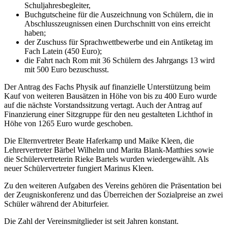
Schuljahresbegleiter,
Buchgutscheine für die Auszeichnung von Schülern, die in
Abschlusszeugnissen einen Durchschnitt von eins erreicht
haben;
der Zuschuss für Sprachwettbewerbe und ein Antiketag im
Fach Latein (450 Euro);
die Fahrt nach Rom mit 36 Schülern des Jahrgangs 13 wird
mit 500 Euro bezuschusst.
Der Antrag des Fachs Physik auf finanzielle Unterstützung beim
Kauf von weiteren Bausätzen in Höhe von bis zu 400 Euro wurde
auf die nächste Vorstandssitzung vertagt. Auch der Antrag auf
Finanzierung einer Sitzgruppe für den neu gestalteten Lichthof in
Höhe von 1265 Euro wurde geschoben.
Die Elternvertreter Beate Haferkamp und Maike Kleen, die
Lehrervertreter Bärbel Wilhelm und Marita Blank-Matthies sowie
die Schülervertreterin Rieke Bartels wurden wiedergewählt. Als
neuer Schülervertreter fungiert Marinus Kleen.
Zu den weiteren Aufgaben des Vereins gehören die Präsentation bei
der Zeugniskonferenz und das Überreichen der Sozialpreise an zwei
Schüler während der Abiturfeier.
Die Zahl der Vereinsmitglieder ist seit Jahren konstant.