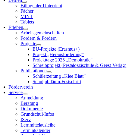
Lernen
Bilingualer Unterricht
Fächer
MINT
Tablets
Erleben
Arbeitsgemeinschaften
Fordern & Fördern
Projekte
EU-Projekte (Erasmus+)
Projekt „Herausforderung“
Projekttage 2025 „Demokratie“
Schreibprojekt (Pestalozzischule & Geest-Verlag)
Publikationen
Schülerzeitung „Klee Blatt“
Schuljubiläum-Festschrift
Förderverein
Service
Anmeldung
Beratung
Dokumente
Grundschul-Infos
IServ
Lernmittelausleihe
Terminkalender