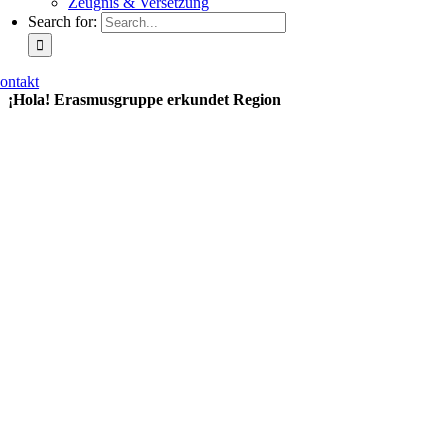
Zeugnis & Versetzung
Search for:
ontakt
¡Hola! Erasmusgruppe erkundet Region