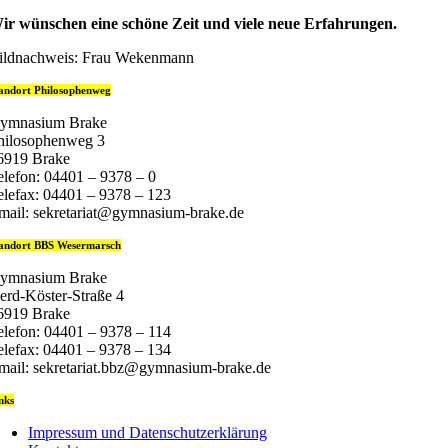
ir wünschen eine schöne Zeit und viele neue Erfahrungen.
ildnachweis: Frau Wekenmann
andort Philosophenweg
ymnasium Brake
hilosophenweg 3
6919 Brake
elefon: 04401 – 9378 – 0
elefax: 04401 – 9378 – 123
mail: sekretariat@gymnasium-brake.de
andort BBS Wesermarsch
ymnasium Brake
erd-Köster-Straße 4
6919 Brake
elefon: 04401 – 9378 – 114
elefax: 04401 – 9378 – 134
mail: sekretariat.bbz@gymnasium-brake.de
nks
Impressum und Datenschutzerklärung