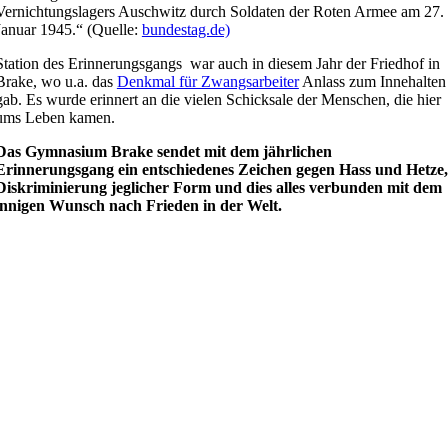
Vernichtungslagers Auschwitz durch Soldaten der Roten Armee am 27.
Januar 1945.“ (Quelle:
bundestag.de)
Station des Erinnerungsgangs war auch in diesem Jahr der Friedhof in
Brake, wo u.a. das
Denkmal für Zwangsarbeiter
Anlass zum Innehalten
gab. Es wurde erinnert an die vielen Schicksale der Menschen, die hier
ums Leben kamen.
Das Gymnasium Brake sendet mit dem jährlichen
Erinnerungsgang ein entschiedenes Zeichen gegen Hass und Hetze,
Diskriminierung jeglicher Form und dies alles verbunden mit dem
innigen Wunsch nach Frieden in der Welt.