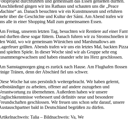
Fotoprojekt durchführten und gemeinsam das Essen genießen durften.
Anschließend gingen wir ins Rathaus und schauten uns die „Peace
Machine“ an. Danach besuchten wir ein Kunstmuseum und erfuhren
mehr über die Geschichte und Kultur der Sámi. Am Abend trafen wir
uns alle in einer Shopping Mall zum gemeinsamen Essen.
Am Freitag, unserem letzten Tag, besuchten wir Rentiere auf einer Far
und durften diese sogar füttern. Danach fuhren wir zu Stromschnellen i
den Wald, wo wir gemeinsam Würstchen und Marshmallows am
Lagerfeuer grillten. Abends trafen wir uns ein letztes Mal, backten Pizz
und spielten Spiele. In dieser Woche sind wir als Gruppe sehr eng
zusammengewachsen und haben einander sehr ins Herz geschlossen.
Am Samstagmorgen ging es zurück nach Hause. Am Flughafen flossen
einige Tränen, denn der Abschied fiel uns schwer.
Diese Woche hat uns persönlich weitergebracht. Wir haben gelernt,
selbstständiger zu arbeiten, offener auf andere zuzugehen und
Verantwortung zu übernehmen. Außerdem haben wir unsere
Englischkenntnisse verbessert und definitiv neue und besondere
Freundschaften geschlossen. Wir freuen uns schon sehr darauf, unsere
Austauschpartner bald in Deutschland begrüßen zu dürfen.
Artikelnachweis: Talia – Bildnachweis: Va, We