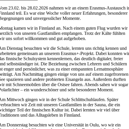
Vom 23.02. bis 28.02.2026 nahmen wir an einem Erasmus-Austausch i
Finnland teil. Es war eine Woche voller neuer Erfahrungen, besonderer
Begegnungen und unvergesslicher Momente.
Montag kamen wir in Finnland an. Nach einem guten Flug wurden wir
herzlich von unseren Gastfamilien empfangen. Trotz der Kälte fühlten
wir uns sofort willkommen und gut aufgehoben.
Am Dienstag besuchten wir die Schule, lernten uns richtig kennen und
arbeiteten gemeinsam an unserem Erasmus+-Projekt. Dabei konnten wi
das finnische Schulsystem kennenlernen, das deutlich digitaler, freier
und selbstständiger ist. Die Beziehung zwischen Lehrern und Schülern
ist enger und persönlicher, was zu einer entspannten Lernatmosphäre
beiträgt. Am Nachmittag gingen einige von uns auf einem zugefrorenen
See spazieren und andere probierten Eisangeln aus. Außerdem durften
wir mit Schneemobilen über die Ostsee fahren. Abends sahen wir sogar
Polarlichter – ein wunderschöner und sehr besonderer Moment.
Am Mittwoch gingen wir in der Schule Schlittschuhlaufen. Später
verbrachten wir Zeit mit unseren Gastfamilien in der Sauna, die ein
wichtiger Teil der finnischen Kultur ist. Dabei lernten wir viel über
Traditionen und das Alltagsleben in Finnland.
Am Donnerstag besuchten wir eine Universität in Oulu, wo wir ein