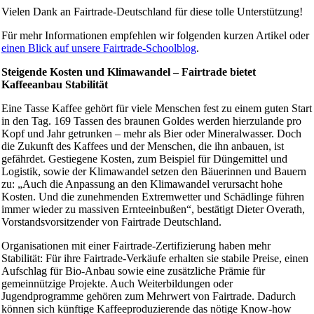
Vielen Dank an Fairtrade-Deutschland für diese tolle Unterstützung!
Für mehr Informationen empfehlen wir folgenden kurzen Artikel oder
einen Blick auf unsere Fairtrade-Schoolblog
.
Steigende Kosten und Klimawandel – Fairtrade bietet
Kaffeeanbau Stabilität
Eine Tasse Kaffee gehört für viele Menschen fest zu einem guten Start
in den Tag. 169 Tassen des braunen Goldes werden hierzulande pro
Kopf und Jahr getrunken – mehr als Bier oder Mineralwasser. Doch
die Zukunft des Kaffees und der Menschen, die ihn anbauen, ist
gefährdet. Gestiegene Kosten, zum Beispiel für Düngemittel und
Logistik, sowie der Klimawandel setzen den Bäuerinnen und Bauern
zu: „Auch die Anpassung an den Klimawandel verursacht hohe
Kosten. Und die zunehmenden Extremwetter und Schädlinge führen
immer wieder zu massiven Ernteeinbußen“, bestätigt Dieter Overath,
Vorstandsvorsitzender von Fairtrade Deutschland.
Organisationen mit einer Fairtrade-Zertifizierung haben mehr
Stabilität: Für ihre Fairtrade-Verkäufe erhalten sie stabile Preise, einen
Aufschlag für Bio-Anbau sowie eine zusätzliche Prämie für
gemeinnützige Projekte. Auch Weiterbildungen oder
Jugendprogramme gehören zum Mehrwert von Fairtrade. Dadurch
können sich künftige Kaffeeproduzierende das nötige Know-how