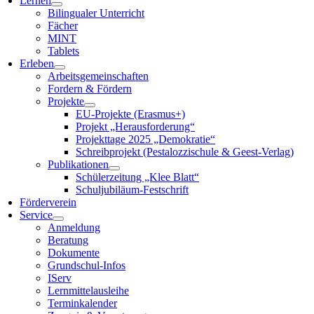
Lernen
Bilingualer Unterricht
Fächer
MINT
Tablets
Erleben
Arbeitsgemeinschaften
Fordern & Fördern
Projekte
EU-Projekte (Erasmus+)
Projekt „Herausforderung“
Projekttage 2025 „Demokratie“
Schreibprojekt (Pestalozzischule & Geest-Verlag)
Publikationen
Schülerzeitung „Klee Blatt“
Schuljubiläum-Festschrift
Förderverein
Service
Anmeldung
Beratung
Dokumente
Grundschul-Infos
IServ
Lernmittelausleihe
Terminkalender