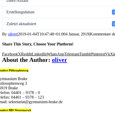
Datei-Anzahl
Erstellungsdatum
Zuletzt aktualisiert
By
oliver
|
2019-01-04T10:47:48+01:00
4 Januar, 2019
|
Kommentare dea
Share This Story, Choose Your Platform!
Facebook
X
Reddit
LinkedIn
WhatsApp
Telegram
Tumblr
Pinterest
Vk
Xi
About the Author:
oliver
andort Philosophenweg
ymnasium Brake
hilosophenweg 3
6919 Brake
elefon: 04401 – 9378 – 0
elefax: 04401 – 9378 – 123
mail: sekretariat@gymnasium-brake.de
andort BBS Wesermarsch