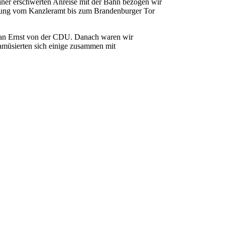
ner erschwerten Anreise mit der Bahn bezogen wir
rung vom Kanzleramt bis zum Brandenburger Tor
ian Ernst von der CDU. Danach waren wir
amüsierten sich einige zusammen mit