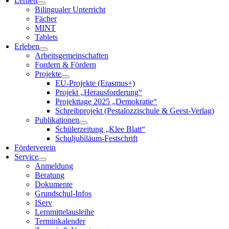
Lernen
Bilingualer Unterricht
Fächer
MINT
Tablets
Erleben
Arbeitsgemeinschaften
Fordern & Fördern
Projekte
EU-Projekte (Erasmus+)
Projekt „Herausforderung“
Projekttage 2025 „Demokratie“
Schreibprojekt (Pestalozzischule & Geest-Verlag)
Publikationen
Schülerzeitung „Klee Blatt“
Schuljubiläum-Festschrift
Förderverein
Service
Anmeldung
Beratung
Dokumente
Grundschul-Infos
IServ
Lernmittelausleihe
Terminkalender