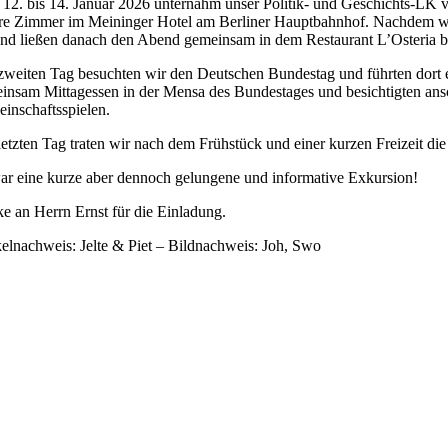
12. bis 14. Januar 2026 unternahm unser Politik- und Geschichts-LK 
re Zimmer im Meininger Hotel am Berliner Hauptbahnhof. Nachdem wi
 und ließen danach den Abend gemeinsam in dem Restaurant L’Osteria be
weiten Tag besuchten wir den Deutschen Bundestag und führten dort
insam Mittagessen in der Mensa des Bundestages und besichtigten an
inschaftsspielen.
etzten Tag traten wir nach dem Frühstück und einer kurzen Freizeit die
ar eine kurze aber dennoch gelungene und informative Exkursion!
e an Herrn Ernst für die Einladung.
kelnachweis: Jelte & Piet – Bildnachweis: Joh, Swo