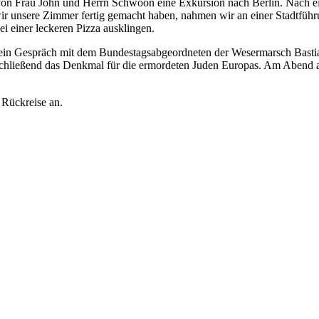
von Frau John und Herrn Schwoon eine Exkursion nach Berlin. Nach ei
r unsere Zimmer fertig gemacht haben, nahmen wir an einer Stadtfüh
i einer leckeren Pizza ausklingen.
 ein Gespräch mit dem Bundestagsabgeordneten der Wesermarsch Bast
schließend das Denkmal für die ermordeten Juden Europas. Am Abend 
 Rückreise an.