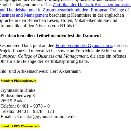
English“ teilgenommen. Das
Zertifikat der Deutsch-Britischen Industrie
und Handelskammer in Zusammenarbeit mit dem European College of
Business and Management
bescheinigt Kenntnisse in der englischen
Sprache in den Bereichen Lesen, Hören, Vokabelkenntnisse und
Grammatik auf den Niveaus von B1 bis C2.
Wir drücken allen Teilnehmenden fest die Daumen!
Besonderen Dank geht an den
Förderverein des Gymnasiums
, der das
Projekt finanziell unterstützt hat sowie an Frau Melanie Schill vom
European College of Business and Management
, die stets ein offenes
Ohr für alle Belange der Zertifikatsprüfung hatte.
Bild- und Artikelnachweis: Herr Akkermann
Standort Philosophenweg
Gymnasium Brake
Philosophenweg 3
26919 Brake
Telefon: 04401 – 9378 – 0
Telefax: 04401 – 9378 – 123
Email: sekretariat@gymnasium-brake.de
Standort BBS Wesermarsch