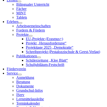
Lernen
Bilingualer Unterricht
Fächer
MINT
Tablets
Erleben
Arbeitsgemeinschaften
Fordern & Fördern
Projekte
EU-Projekte (Erasmus+)
Projekt „Herausforderung“
Projekttage 2025 „Demokratie“
Schreibprojekt (Pestalozzischule & Geest-Verlag)
Publikationen
Schülerzeitung „Klee Blatt“
Schuljubiläum-Festschrift
Förderverein
Service
Anmeldung
Beratung
Dokumente
Grundschul-Infos
IServ
Lernmittelausleihe
Terminkalender