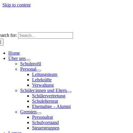
Skip to content
earch for:
Home
Über uns
Schulprofil
Personal
Leitungsteam
Lehrkräfte
Verwaltung
Schüler:innen und Eltern
Schülervertretung
Schulelternrat
Ehemalige – Alumni
Gremien
Personalrat
Schulvorstand
Steuergruppen