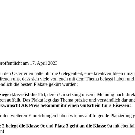
eröffentlicht am 17. April 2023
zu den Osterferien hattet ihr die Gelegenheit, eure kreativen Ideen um
freuen uns, dass sich viele von euch mit dem Thema befasst haben und
tendlich die besten Plakate gekürt wurden:
Siegerklasse ist die 11d
, deren Umsetzung unserer Meinung nach direkt
en auffällt. Das Plakat legt das Thema präzise und verständlich dar u
kwunsch! Als Preis bekommt ihr einen Gutschein für’s Eisessen!
r den weiteren Einreichungen haben wir uns auf folgende Platzierung g
z 2 belegt die Klasse 9c
und
Platz 3 geht an die Klasse 9a
mit ebenfal
en!