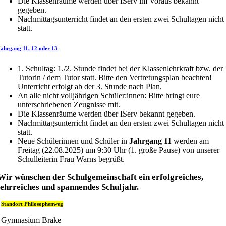
Die Klassenräume werden über IServ im Voraus bekannt
gegeben.
Nachmittagsunterricht findet an den ersten zwei Schultagen nicht
statt.
Jahrgang 11, 12 oder 13
1. Schultag: 1./2. Stunde findet bei der Klassenlehrkraft bzw. der
Tutorin / dem Tutor statt. Bitte den Vertretungsplan beachten!
Unterricht erfolgt ab der 3. Stunde nach Plan.
An alle nicht volljährigen Schüler:innen: Bitte bringt eure
unterschriebenen Zeugnisse mit.
Die Klassenräume werden über IServ bekannt gegeben.
Nachmittagsunterricht findet an den ersten zwei Schultagen nicht
statt.
Neue Schülerinnen und Schüler in
Jahrgang 11
werden am
Freitag (22.08.2025) um 9:30 Uhr (1. große Pause) von unserer
Schulleiterin Frau Warns begrüßt.
Wir wünschen der Schulgemeinschaft ein erfolgreiches,
lehrreiches und spannendes Schuljahr.
Standort Philosophenweg
Gymnasium Brake