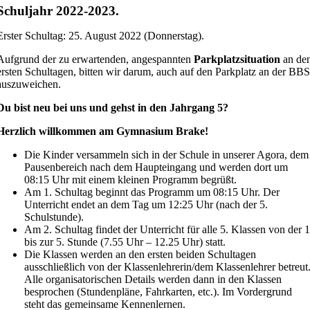
Schuljahr 2022-2023.
Erster Schultag: 25. August 2022 (Donnerstag).
Aufgrund der zu erwartenden, angespannten
Parkplatzsituation
an de
ersten Schultagen, bitten wir darum, auch auf den Parkplatz an der BBS
auszuweichen.
Du bist neu bei uns und gehst in den Jahrgang 5?
Herzlich willkommen am Gymnasium Brake!
Die Kinder versammeln sich in der Schule in unserer Agora, dem
Pausenbereich nach dem Haupteingang und werden dort um
08:15 Uhr mit einem kleinen Programm begrüßt.
Am 1. Schultag beginnt das Programm um 08:15 Uhr. Der
Unterricht endet an dem Tag um 12:25 Uhr (nach der 5.
Schulstunde).
Am 2. Schultag findet der Unterricht für alle 5. Klassen von der 1
bis zur 5. Stunde (7.55 Uhr – 12.25 Uhr) statt.
Die Klassen werden an den ersten beiden Schultagen
ausschließlich von der Klassenlehrerin/dem Klassenlehrer betreut
Alle organisatorischen Details werden dann in den Klassen
besprochen (Stundenpläne, Fahrkarten, etc.). Im Vordergrund
steht das gemeinsame Kennenlernen.