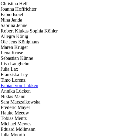
Christina Helf
Joanna Hoffrichter
Fabio Israel
Nina Janda
Sabrina Jenne
Robert Klukas Sophia Köhler
Allegra König
Ole Jens Könighaus
Maren Krüger
Lena Kruse
Sebastian Künne
Lisa Langbehn
Julia Lax
Franziska Ley
Timo Lorenz
Fabian von Lübken
Annika Lücken
Niklas Mann
Sara Marszalkowska
Frederic Mayer
Hauke Meeuw
Tobias Mentz
Michael Mewes
Eduard Möllmann
Julia Moorth