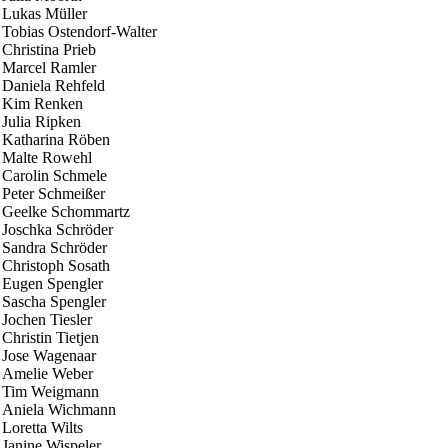
Lukas Müller
Tobias Ostendorf-Walter
Christina Prieb
Marcel Ramler
Daniela Rehfeld
Kim Renken
Julia Ripken
Katharina Röben
Malte Rowehl
Carolin Schmele
Peter Schmeißer
Geelke Schommartz
Joschka Schröder
Sandra Schröder
Christoph Sosath
Eugen Spengler
Sascha Spengler
Jochen Tiesler
Christin Tietjen
Jose Wagenaar
Amelie Weber
Tim Weigmann
Aniela Wichmann
Loretta Wilts
Janine Wispeler