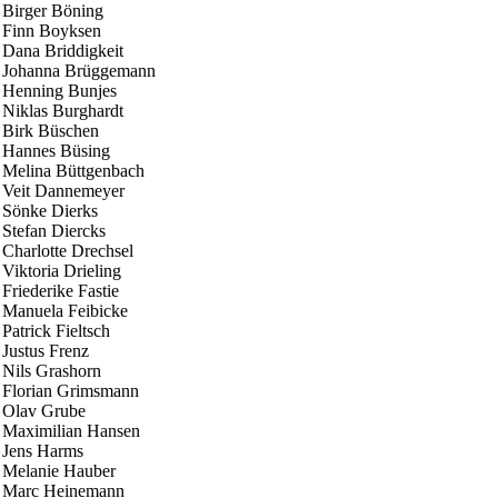
Birger Böning
Finn Boyksen
Dana Briddigkeit
Johanna Brüggemann
Henning Bunjes
Niklas Burghardt
Birk Büschen
Hannes Büsing
Melina Büttgenbach
Veit Dannemeyer
Sönke Dierks
Stefan Diercks
Charlotte Drechsel
Viktoria Drieling
Friederike Fastie
Manuela Feibicke
Patrick Fieltsch
Justus Frenz
Nils Grashorn
Florian Grimsmann
Olav Grube
Maximilian Hansen
Jens Harms
Melanie Hauber
Marc Heinemann