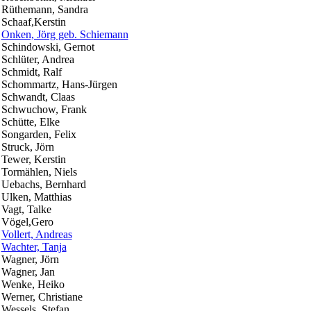
Rüthemann, Sandra
Schaaf,Kerstin
Onken, Jörg geb. Schiemann
Schindowski, Gernot
Schlüter, Andrea
Schmidt, Ralf
Schommartz, Hans-Jürgen
Schwandt, Claas
Schwuchow, Frank
Schütte, Elke
Songarden, Felix
Struck, Jörn
Tewer, Kerstin
Tormählen, Niels
Uebachs, Bernhard
Ulken, Matthias
Vagt, Talke
Vögel,Gero
Vollert, Andreas
Wachter, Tanja
Wagner, Jörn
Wagner, Jan
Wenke, Heiko
Werner, Christiane
Wessels, Stefan