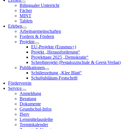
Lernen
Bilingualer Unterricht
Fächer
MINT
Tablets
Erleben
Arbeitsgemeinschaften
Fordern & Fördern
Projekte
EU-Projekte (Erasmus+)
Projekt „Herausforderung“
Projekttage 2025 „Demokratie“
Schreibprojekt (Pestalozzischule & Geest-Verlag)
Publikationen
Schülerzeitung „Klee Blatt“
Schuljubiläum-Festschrift
Förderverein
Service
Anmeldung
Beratung
Dokumente
Grundschul-Infos
IServ
Lernmittelausleihe
Terminkalender