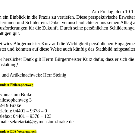
Am Freitag, dem 19.1.
h ein Einblick in die Praxis zu vertiefen. Diese perspektivische Erwei
lerinnen und Schüler ein. Dabei veranschaulichte er uns seinen Alltag a
usforderungen für die Zukunft. Durch seine persönlichen Schilderungen
tigen gilt.
i wies Bürgermeister Kurz auf die Wichtigkeit persönlichen Engagement
istet und könnten auf diese Weise auch künftig das Stadtbild mitgestalte
r herzlicher Dank gilt Herrn Bürgermeister Kurz dafür, dass er sich di
nstaltung!
- und Artikelnachweis: Herr Steinig
andort Philosophenweg
ymnasium Brake
hilosophenweg 3
6919 Brake
elefon: 04401 – 9378 – 0
elefax: 04401 – 9378 – 123
mail: sekretariat@gymnasium-brake.de
andort BBS Wesermarsch