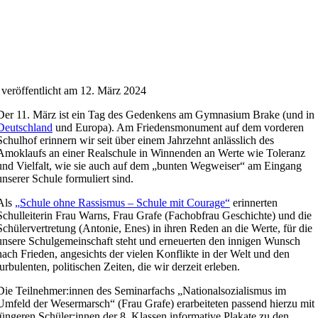
veröffentlicht am 12. März 2024
Der 11. März ist ein Tag des Gedenkens am Gymnasium Brake (und in
Deutschland
und Europa). Am Friedensmonument auf dem vorderen
Schulhof erinnern wir seit über einem Jahrzehnt anlässlich des
Amoklaufs an einer Realschule in Winnenden an Werte wie Toleranz
und Vielfalt, wie sie auch auf dem „bunten Wegweiser“ am Eingang
unserer Schule formuliert sind.
Als
„Schule ohne Rassismus – Schule mit Courage“
erinnerten
Schulleiterin Frau Warns, Frau Grafe (Fachobfrau Geschichte) und die
Schülervertretung (Antonie, Enes) in ihren Reden an die Werte, für die
unsere Schulgemeinschaft steht und erneuerten den innigen Wunsch
nach Frieden, angesichts der vielen Konflikte in der Welt und den
turbulenten, politischen Zeiten, die wir derzeit erleben.
Die Teilnehmer:innen des Seminarfachs „Nationalsozialismus im
Umfeld der Wesermarsch“ (Frau Grafe) erarbeiteten passend hierzu mit
jüngeren Schüler:innen der 8. Klassen informative Plakate zu den