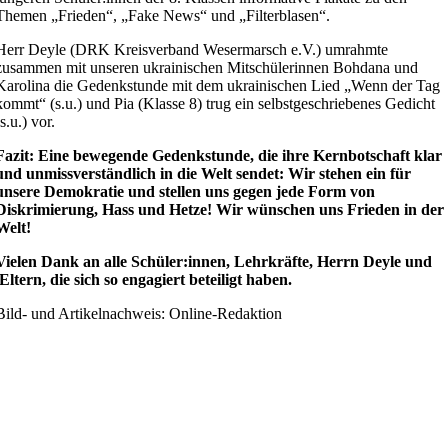
Themen „Frieden“, „Fake News“ und „Filterblasen“.
Herr Deyle (DRK Kreisverband Wesermarsch e.V.) umrahmte
zusammen mit unseren ukrainischen Mitschülerinnen Bohdana und
Karolina die Gedenkstunde mit dem ukrainischen Lied „Wenn der Tag
kommt“ (s.u.) und Pia (Klasse 8) trug ein selbstgeschriebenes Gedicht
(s.u.) vor.
Fazit: Eine bewegende Gedenkstunde, die ihre Kernbotschaft klar
und unmissverständlich in die Welt sendet: Wir stehen ein für
unsere Demokratie und stellen uns gegen jede Form von
Diskrimierung, Hass und Hetze! Wir wünschen uns Frieden in der
Welt!
Vielen Dank an alle Schüler:innen, Lehrkräfte, Herrn Deyle und
Eltern, die sich so engagiert beteiligt haben.
Bild- und Artikelnachweis: Online-Redaktion